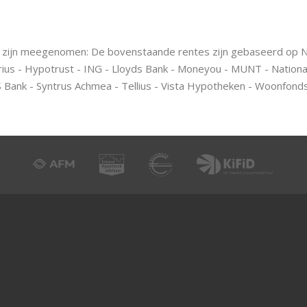
nte zijn meegenomen: De bovenstaande rentes zijn gebaseerd op
Florius - Hypotrust - ING - Lloyds Bank - Moneyou - MUNT - Nation
Bank - Syntrus Achmea - Tellius - Vista Hypotheken - Woonfond