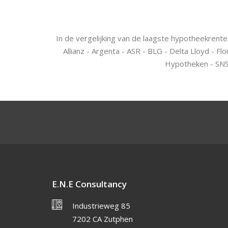
In de vergelijking van de laagste hypotheekre
Allianz - Argenta - ASR - BLG - Delta Lloyd - 
Hypotheken - SNS 
E.N.E Consultancy
Industrieweg 85
7202 CA Zutphen