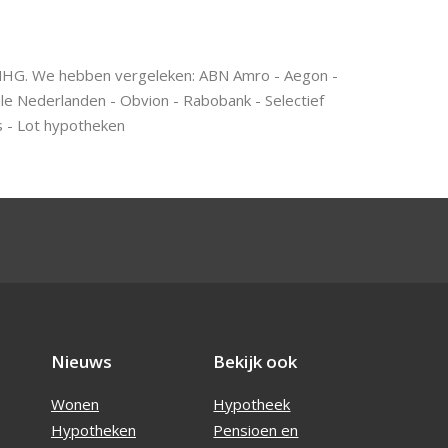
 NHG. We hebben vergeleken: ABN Amro - Aegon -
ale Nederlanden - Obvion - Rabobank - Selectief
s - Lot hypotheken
Nieuws
Bekijk ook
Wonen
Hypotheek
Hypotheken
Pensioen en