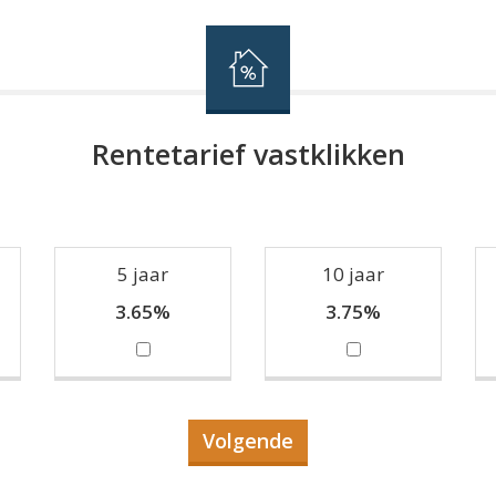
Rentetarief vastklikken
5 jaar
10 jaar
3.65%
3.75%
Volgende